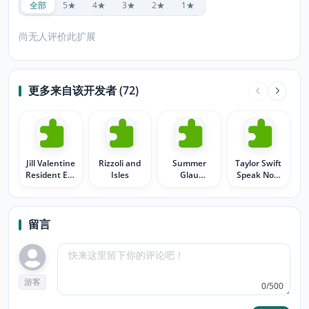
全部
5★
4★
3★
2★
1★
尚无人评价此扩展
更多来自该开发者 (72)
Jill Valentine
Rizzoli and
Summer
Taylor Swift
Resident Evil
Isles
Glau
Speak Now
old school
Terminator
in Red
留言
游客
0/500