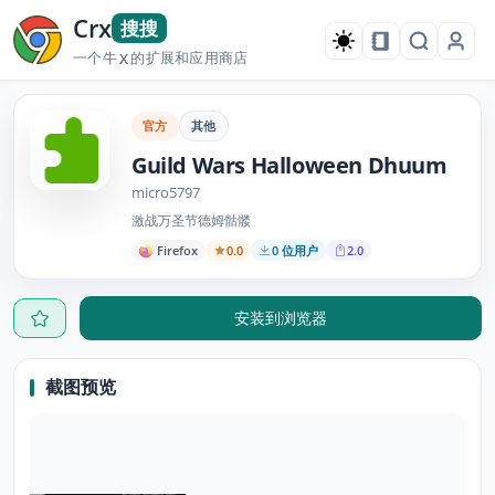
Crx
搜搜
一个牛
的扩展和应用商店
X
官方
其他
Guild Wars Halloween Dhuum
micro5797
激战万圣节德姆骷髅
Firefox
0.0
0 位用户
2.0
安装到浏览器
截图预览