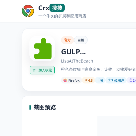
Crx
搜搜
一个牛
的扩展和应用商店
X
官方
自然
GULP...
LisaAtTheBeach
橙色条纹猫与家庭金鱼、宠物、动物爱好者、有
加入收藏
Firefox
4.8
6
7 位用户
2.
截图预览