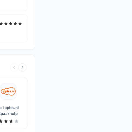
e ippies.nl
Spaarhulp