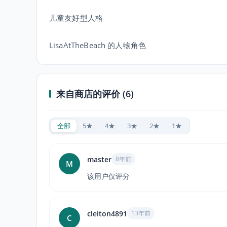
儿童友好型人格
LisaAtTheBeach 的人物角色
来自商店的评价 (6)
全部
5★
4★
3★
2★
1★
master
8年前
M
该用户仅评分
cleiton4891
13年前
C