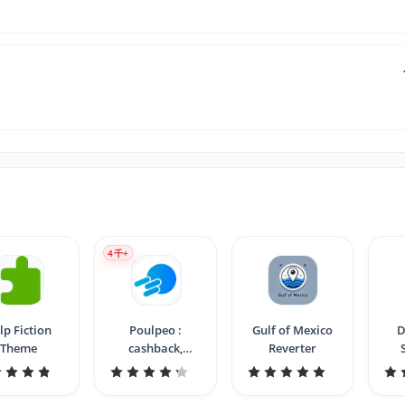
4
千+
lp Fiction
Poulpeo :
Gulf of Mexico
D
Theme
cashback,
Reverter
réductions et
codes promo