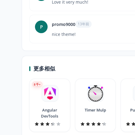
Love it very much!
promo9000
13年前
P
nice theme!
更多相似
8
千+
Angular
Timer Mulp
Pu
DevTools