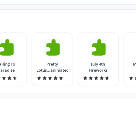
ailing To
Pretty
July 4th
M
aradise
Lotus...animated
Fireworks