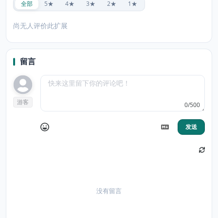
全部
5★
4★
3★
2★
1★
尚无人评价此扩展
留言
游客
0/500
发送
没有留言