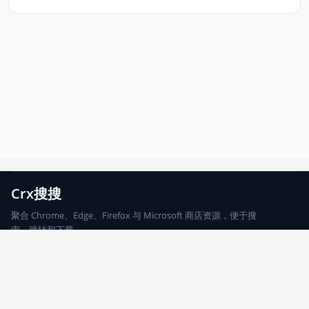
Crx搜搜
聚合 Chrome、Edge、Firefox 与 Microsoft 商店资源，便于搜
索、跳转和下载。
Chrome
Edge
Firefox
Microsoft
搜索
每期精选
更新日志
友情链接