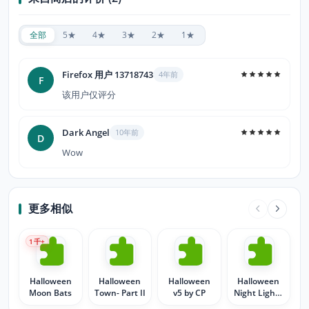
全部
5★
4★
3★
2★
1★
Firefox 用户 13718743
4年前
F
该用户仅评分
Dark Angel
10年前
D
Wow
更多相似
1
千+
Halloween
Halloween
Halloween
Halloween
Moon Bats
Town- Part II
v5 by CP
Night Lights
by M♥Donna