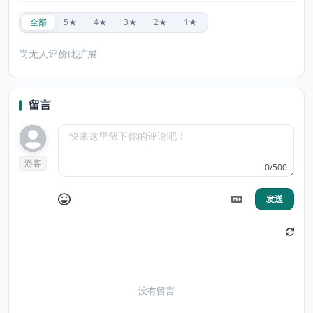
全部
5★
4★
3★
2★
1★
尚无人评价此扩展
留言
游客
0/500
发送
没有留言