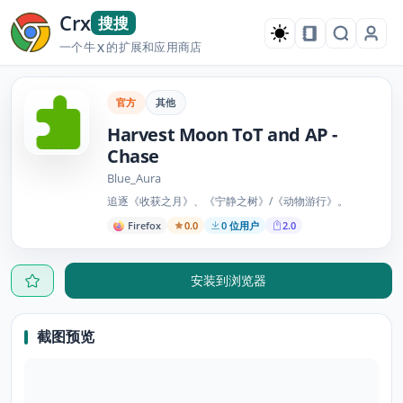
Crx
搜搜
一个牛
的扩展和应用商店
X
官方
其他
Harvest Moon ToT and AP -
Chase
Blue_Aura
追逐《收获之月》、《宁静之树》/《动物游行》。
Firefox
0.0
0 位用户
2.0
安装到浏览器
截图预览