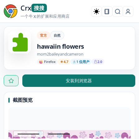
Crx
搜搜
一个牛
的扩展和应用商店
X
官方
自然
hawaiin flowers
mom2baileyandcameron
Firefox
4.7
1 位用户
2.0
安装到浏览器
截图预览