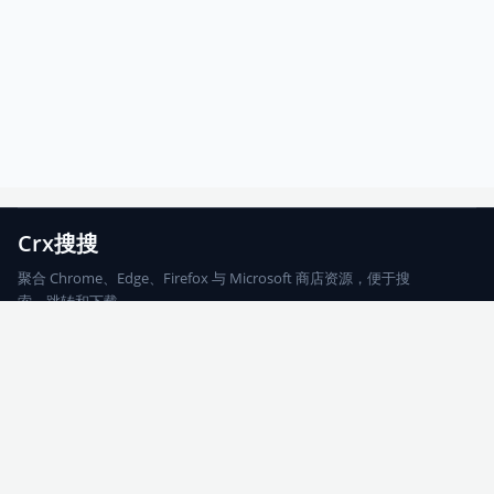
Crx搜搜
聚合 Chrome、Edge、Firefox 与 Microsoft 商店资源，便于搜
索、跳转和下载。
Chrome
Edge
Firefox
Microsoft
搜索
每期精选
更新日志
友情链接
© 2026 CRX搜搜
网站地图
友情链接