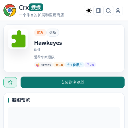
Crx
搜搜
一个牛
的扩展和应用商店
X
官方
运动
Hawkeyes
Rell
爱荷华鹰眼队
Firefox
0.0
1 位用户
2.0
安装到浏览器
截图预览