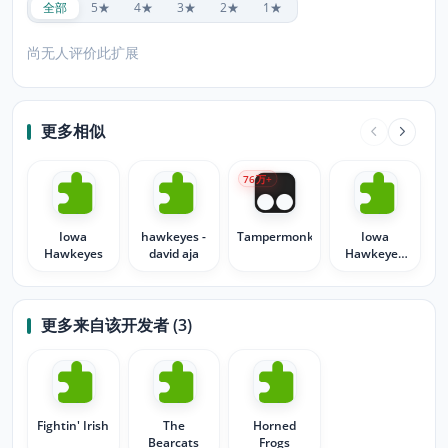
全部
5★
4★
3★
2★
1★
尚无人评价此扩展
更多相似
76
万+
Iowa
hawkeyes -
Tampermonkey
Iowa
Hawkeyes
david aja
Hawkeyes
Football
更多来自该开发者 (3)
Fightin' Irish
The
Horned
Bearcats
Frogs