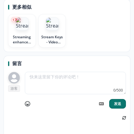
更多相似
1
万+
Streaming
Stream Keys
enhanced:
- Video
Netflix
Keyboard
Disney+
Controls
Prime Video
留言
游客
0/500
发送