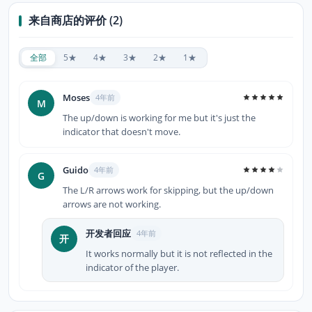
来自商店的评价 (2)
全部
5★
4★
3★
2★
1★
Moses
4年前
M
The up/down is working for me but it's just the
indicator that doesn't move.
Guido
4年前
G
The L/R arrows work for skipping, but the up/down
arrows are not working.
开发者回应
4年前
开
It works normally but it is not reflected in the
indicator of the player.