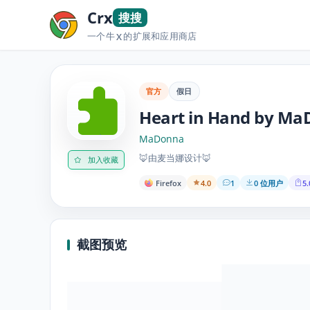
Crx
搜搜
一个牛
的扩展和应用商店
X
官方
假日
Heart in Hand by M
MaDonna
🦊由麦当娜设计🦊
加入收藏
Firefox
4.0
1
0 位用户
5.
截图预览