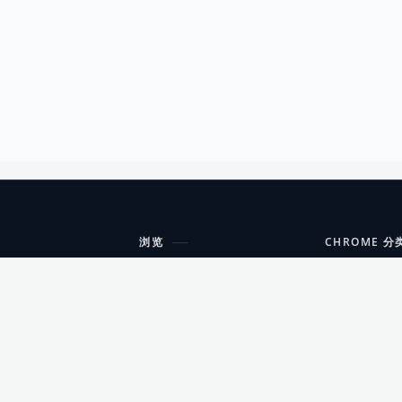
浏览
CHROME 分
每期精选
工具
搜索扩展
沟通
更新日志
开发者工具
友情链接
家居