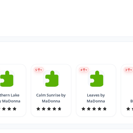
5
千+
4
千+
3
千+
thern Lake
Calm Sunrise by
Leaves by
by MaDonna
MaDonna
MaDonna
B