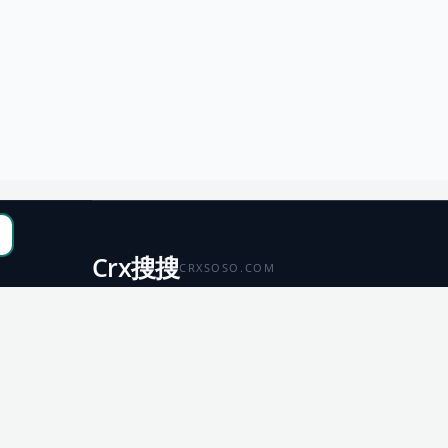
Crx搜搜
CRXSOSO.COM
聚合 Chrome、Edge、Firefox 与 Microsoft 商店资源，
便于搜索、跳转和下载。
Chrome
Edge
扩展商店
扩展商店
Firefox
Microsoft
扩展商店
应用商店