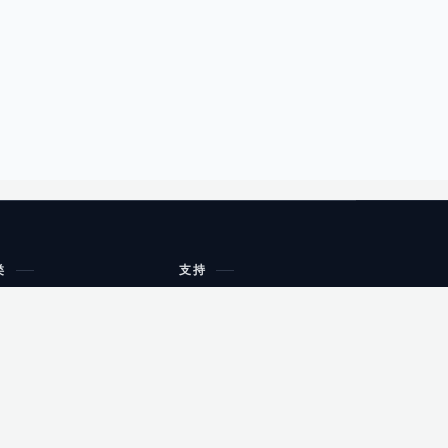
类
支持
工作流程与规划
油小猴
教育
网站地图
购物
健康