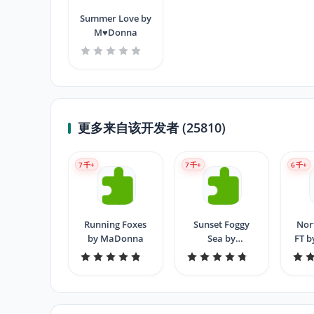
Summer Love by
M♥Donna
更多来自该开发者 (25810)
7
千+
7
千+
6
千+
Running Foxes
Sunset Foggy
Nor
by MaDonna
Sea by
FT 
MaDonna