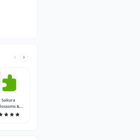
Sakura
lossoms &
Birds by
MaDonna