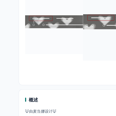
概述
🦊由麦当娜设计🦊