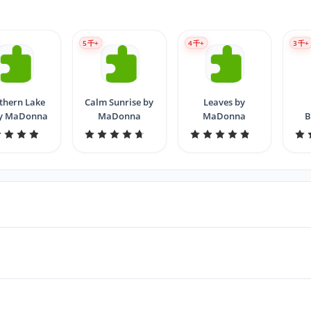
5
千+
4
千+
3
千+
thern Lake
Calm Sunrise by
Leaves by
by MaDonna
MaDonna
MaDonna
B