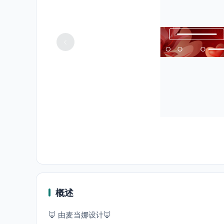
概述
🦊 由麦当娜设计🦊