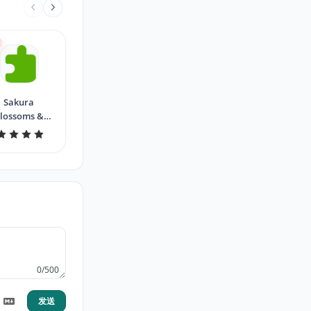
Sakura
lossoms &
Birds by
MaDonna
0/500
发送