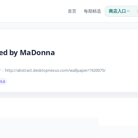
首页
每期精选
商店入口
Red by MaDonna
//abstract.desktopnexus.com/wallpaper/1920075/
5.0