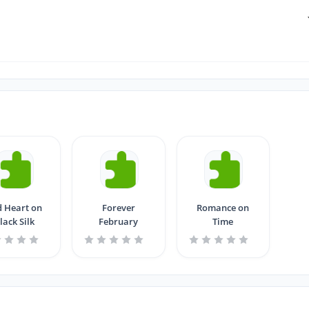
 Heart on
Forever
Romance on
lack Silk
February
Time