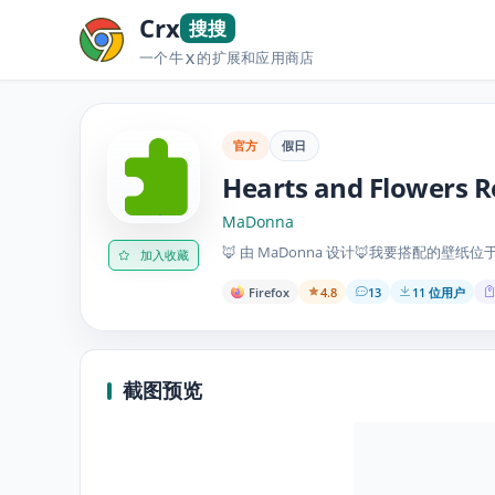
Crx
搜搜
一个牛
的扩展和应用商店
X
官方
假日
Hearts and Flowers 
MaDonna
🦊 由 MaDonna 设计🦊我要搭配的壁纸位于：http:
加入收藏
Firefox
4.8
13
11 位用户
截图预览