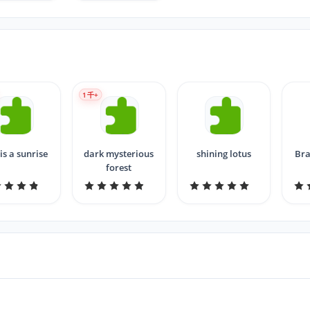
1
千+
 is a sunrise
dark mysterious
shining lotus
Bra
forest