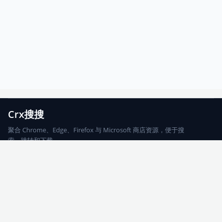
Crx搜搜
聚合 Chrome、Edge、Firefox 与 Microsoft 商店资源，便于搜
索、跳转和下载。
Chrome
Edge
Firefox
Microsoft
搜索
每期精选
更新日志
友情链接
© 2026 CRX搜搜