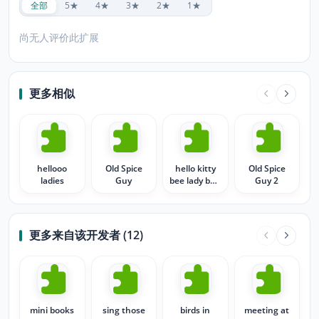
全部
5★
4★
3★
2★
1★
尚无人评价此扩展
更多相似
hellooo
Old Spice
hello kitty
Old Spice
ladies
Guy
bee lady bug
Guy 2
flowers
更多来自该开发者 (12)
mini books
sing those
birds in
meeting at