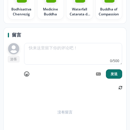
Bodhisattva
Medicine
Waterfall
Buddha of
Chenrezig
Buddha
Catarata de
Compassion
la bella novia
留言
游客
0/500
发送
没有留言