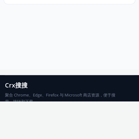
Crx搜搜
聚合 Chrome、Edge、Firefox 与 Microsoft 商店资源，便于搜
索、跳转和下载。
Chrome
Edge
Firefox
Microsoft
搜索
每期精选
更新日志
友情链接