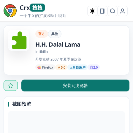
Crx
搜搜
一个牛
的扩展和应用商店
X
官方
其他
H.H. Dalai Lama
intikilla
丹增嘉措 2007 年夏季在汉堡
Firefox
5.0
0 位用户
2.0
安装到浏览器
截图预览