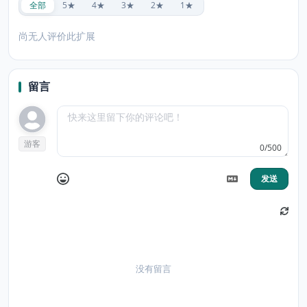
全部
5★
4★
3★
2★
1★
尚无人评价此扩展
留言
游客
0/500
发送
没有留言