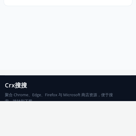
Crx搜搜
聚合 Chrome、Edge、Firefox 与 Microsoft 商店资源，便于搜
索、跳转和下载。
Chrome
Edge
Firefox
Microsoft
搜索
每期精选
更新日志
友情链接