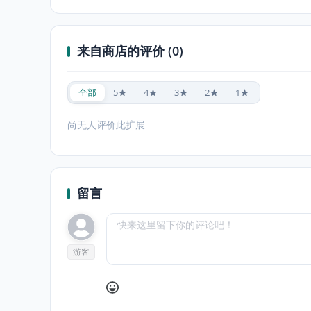
来自商店的评价 (0)
全部
5★
4★
3★
2★
1★
尚无人评价此扩展
留言
游客