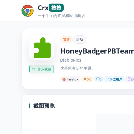
Crx
搜搜
一个牛
的扩展和应用商店
X
官方
运动
HoneyBadgerPBTea
DiabloRios
这是彩弹队的主题。
加入收藏
Firefox
0.0
0
0 位用户
2.
截图预览