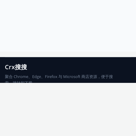
Crx搜搜
聚合 Chrome、Edge、Firefox 与 Microsoft 商店资源，便于搜
索、跳转和下载。
Chrome
Edge
Firefox
Microsoft
搜索
每期精选
更新日志
友情链接
© 2026 CRX搜搜
网站地图
友情链接