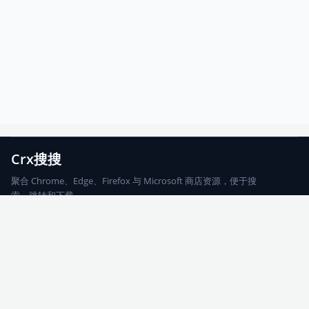
Crx搜搜
聚合 Chrome、Edge、Firefox 与 Microsoft 商店资源，便于搜
索、跳转和下载。
Chrome
Edge
Firefox
Microsoft
搜索
每期精选
更新日志
友情链接
© 2026 CRX搜搜