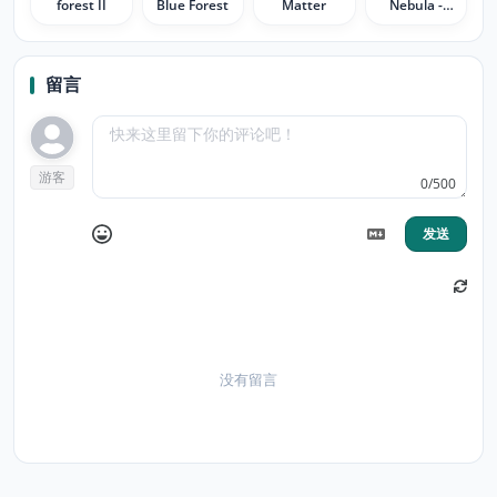
forest II
Blue Forest
Matter
Nebula -
massive star
formation
留言
游客
0/500
发送
没有留言