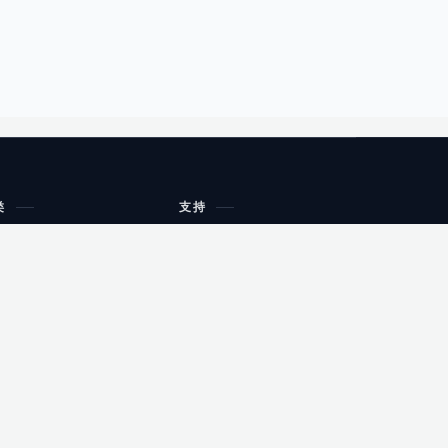
类
支持
工作流程与规划
油小猴
教育
网站地图
购物
健康
网站地图
友情链接