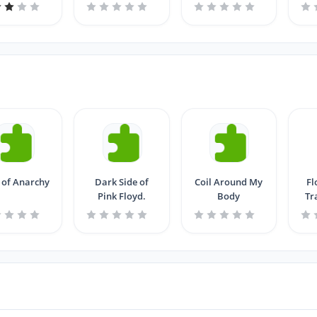
Ignorance
 of Anarchy
Dark Side of
Coil Around My
Fl
Pink Floyd.
Body
Tr