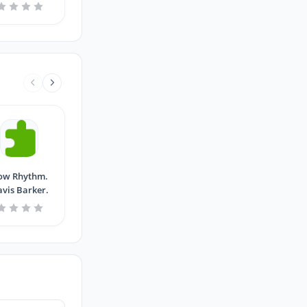
ow Rhythm.
avis Barker.