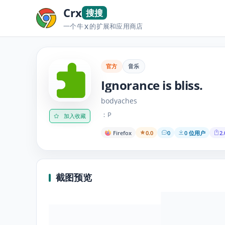
Crx
搜搜
一个牛
的扩展和应用商店
X
官方
音乐
Ignorance is bliss.
bodyaches
：P
加入收藏
Firefox
0.0
0
0 位用户
2.
截图预览