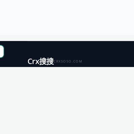
Crx搜搜
CRXSOSO.COM
聚合 Chrome、Edge、Firefox 与 Microsoft 商店资源，
便于搜索、跳转和下载。
Chrome
Edge
扩展商店
扩展商店
Firefox
Microsoft
扩展商店
应用商店
© 2026 CRX搜搜