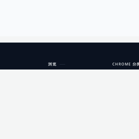
浏览
CHROME 分
每期精选
工具
搜索扩展
沟通
更新日志
开发者工具
友情链接
家居