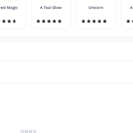
rest Magic
A Teal Glow
Unicorn
A
没有留言