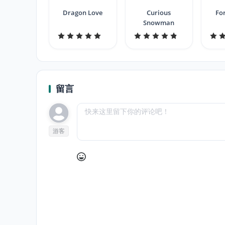
Dragon Love
Curious
Fo
Snowman
留言
游客