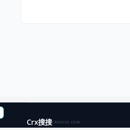
Crx搜搜
CRXSOSO.COM