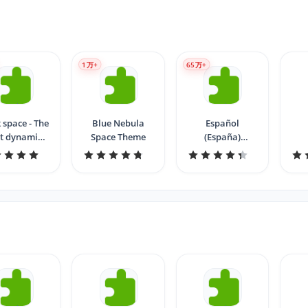
1
万+
65
万+
 space - The
Blue Nebula
Español
t dynamic
Space Theme
(España)
theme
Language Pack