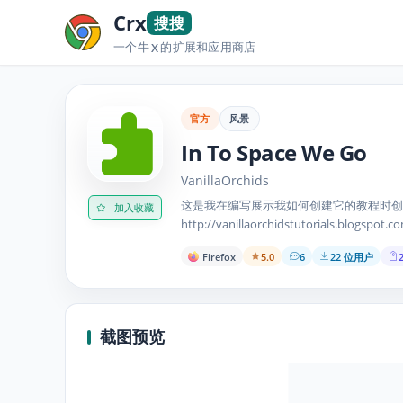
Crx
搜搜
一个牛
的扩展和应用商店
X
官方
风景
In To Space We Go
VanillaOrchids
这是我在编写展示我如何创建它的教程时创
加入收藏
http://vanillaorchidstutorials.blogspot
about.space/星星画笔：http://www.obsid
Firefox
5.0
6
22 位用户
2
截图预览