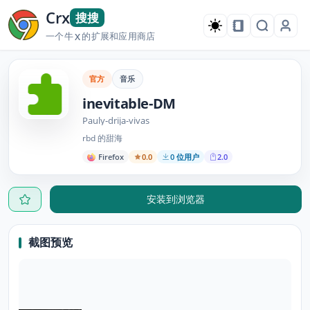
Crx
搜搜
一个牛
的扩展和应用商店
X
官方
音乐
inevitable-DM
Pauly-drija-vivas
rbd 的甜海
Firefox
0.0
0 位用户
2.0
安装到浏览器
截图预览