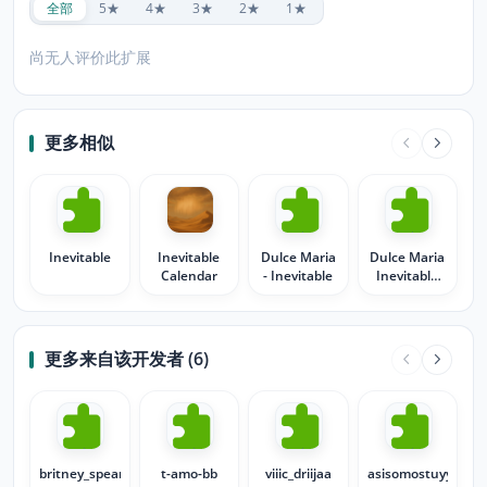
全部
5★
4★
3★
2★
1★
尚无人评价此扩展
更多相似
Inevitable
Inevitable
Dulce Maria
Dulce Maria
Calendar
- Inevitable
Inevitable
oo2
更多来自该开发者 (6)
britney_spears_98
t-amo-bb
viiic_driijaa
asisomostuyyo