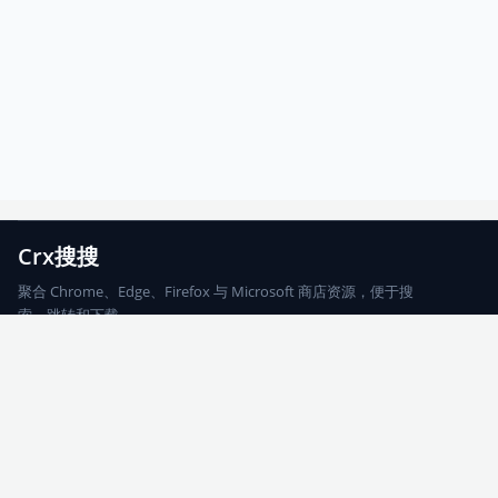
Crx搜搜
聚合 Chrome、Edge、Firefox 与 Microsoft 商店资源，便于搜
索、跳转和下载。
Chrome
Edge
Firefox
Microsoft
搜索
每期精选
更新日志
友情链接
© 2026 CRX搜搜