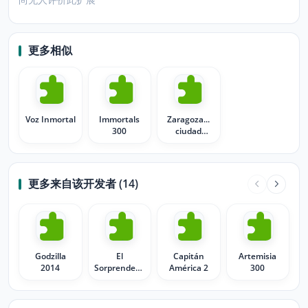
更多相似
Voz Inmortal
Immortals
Zaragoza...
300
ciudad
inmortal
更多来自该开发者 (14)
Godzilla
El
Capitán
Artemisia
2014
Sorprendente
América 2
300
Hombre
Araña 2