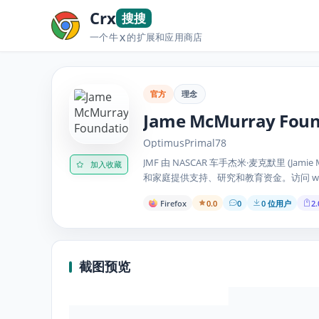
Crx
搜搜
一个牛
的扩展和应用商店
X
官方
理念
Jame McMurray Foun
OptimusPrimal78
JMF 由 NASCAR 车手杰米·麦克默里 (Ja
加入收藏
和家庭提供支持、研究和教育资金。访问 www.jami
Firefox
0.0
0
0 位用户
2.
截图预览