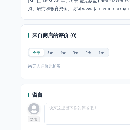
JMF 由 NASCAR 车手杰米·麦克默里 (Jamie 
持、研究和教育资金。访问 www.jamiemcmurray.com
来自商店的评价 (0)
全部
5★
4★
3★
2★
1★
尚无人评价此扩展
留言
游客