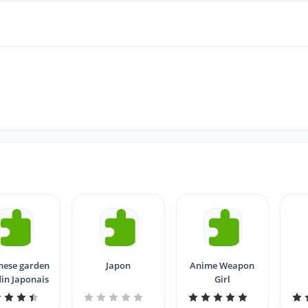
nese garden
Japon
Anime Weapon
din Japonais
Girl