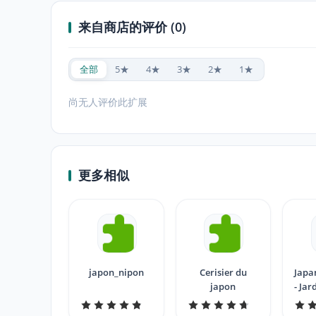
来自商店的评价 (0)
全部
5★
4★
3★
2★
1★
尚无人评价此扩展
更多相似
japon_nipon
Cerisier du
Japa
japon
- Jar