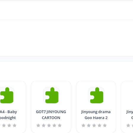
A4 - Baby
GOT7 JINYOUNG
Jinyoung drama
Jin
oodnight
CARTOON
Goo Haera 2