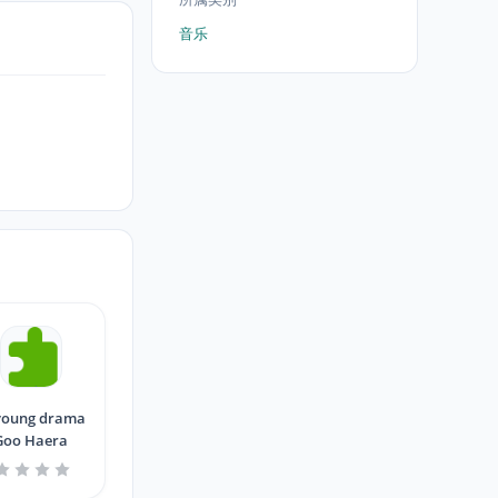
音乐
young drama
Goo Haera