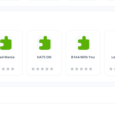
a4 Mania
HATS ON
B1A4-With You
Lo