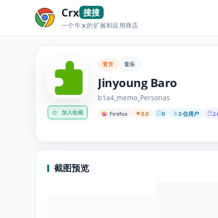
Crx
搜搜
一个牛
的扩展和应用商店
X
官方
音乐
Jinyoung Baro
b1a4_memo_Personas
加入收藏
Firefox
0.0
0
0 位用户
2.
截图预览