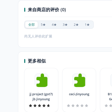
来自商店的评价 (0)
全部
5★
4★
3★
2★
1★
尚无人评价此扩展
更多相似
jj project (got7)
ceci-Jinyoung
B1
jb jinyoung
G