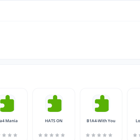
a4 Mania
HATS ON
B1A4-With You
Lo