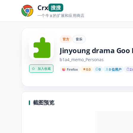
Crx
搜搜
一个牛
的扩展和应用商店
X
官方
音乐
Jinyoung drama Goo 
b1a4_memo_Personas
加入收藏
Firefox
0.0
0
0 位用户
2.
截图预览