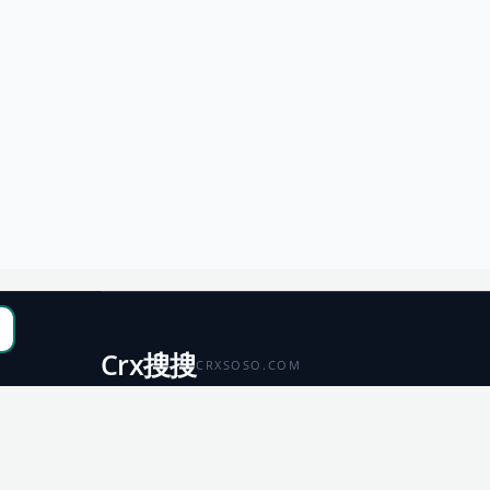
Crx搜搜
CRXSOSO.COM
聚合 Chrome、Edge、Firefox 与 Microsoft 商店资源，
便于搜索、跳转和下载。