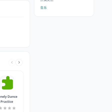
音乐
nely Dance
Practice