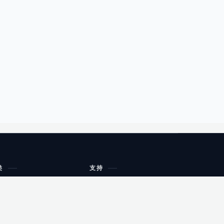
类
支持
工作流程与规划
油小猴
教育
网站地图
购物