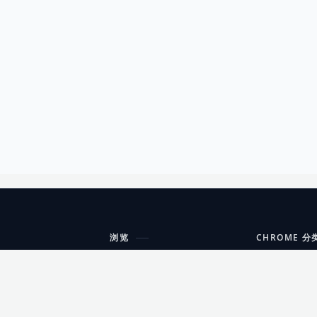
浏览
CHROME 分
每期精选
工具
搜索扩展
沟通
更新日志
开发者工具