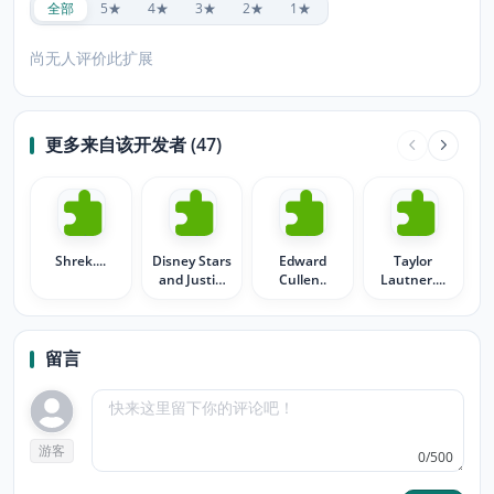
全部
5★
4★
3★
2★
1★
尚无人评价此扩展
更多来自该开发者 (47)
Shrek....
Disney Stars
Edward
Taylor
and Justin
Cullen..
Lautner....
Bieber
留言
游客
0/500