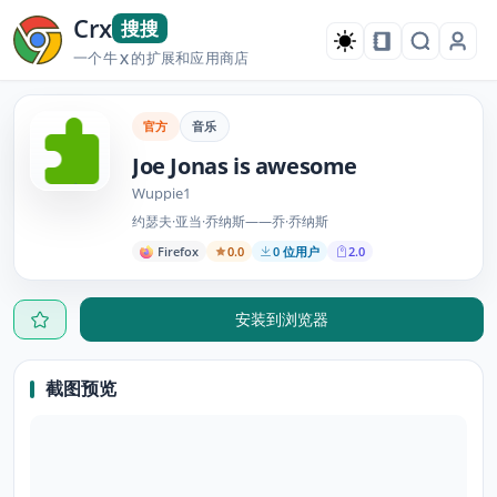
Crx
搜搜
一个牛
的扩展和应用商店
X
官方
音乐
Joe Jonas is awesome
Wuppie1
约瑟夫·亚当·乔纳斯——乔·乔纳斯
Firefox
0.0
0 位用户
2.0
安装到浏览器
截图预览