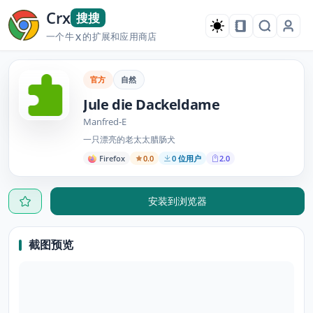
Crx
搜搜
一个牛
的扩展和应用商店
X
官方
自然
Jule die Dackeldame
Manfred-E
一只漂亮的老太太腊肠犬
Firefox
0.0
0 位用户
2.0
安装到浏览器
截图预览