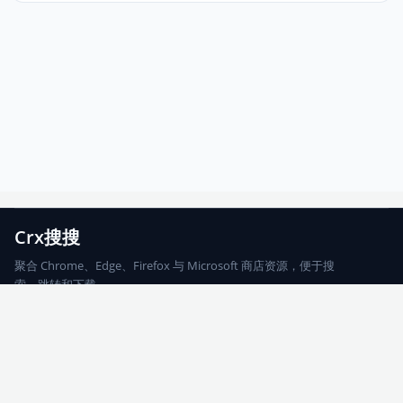
Crx搜搜
聚合 Chrome、Edge、Firefox 与 Microsoft 商店资源，便于搜
索、跳转和下载。
Chrome
Edge
Firefox
Microsoft
搜索
每期精选
更新日志
友情链接