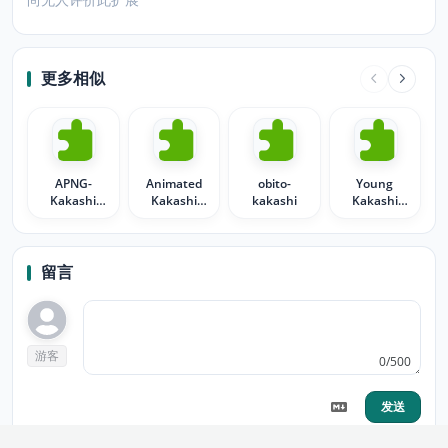
更多相似
APNG-
Animated
obito-
Young
Kakashi
Kakashi
kakashi
Kakashi
Hatake
Waving
animated
theme
留言
游客
0/500
发送