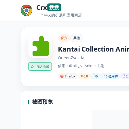
Crx
搜搜
一个牛
的扩展和应用商店
X
官方
其他
Kantai Collection An
QueenZvezda
信用：@nik_jypAnime 主题
加入收藏
Firefox
0.0
0
6 位用户
2.
截图预览