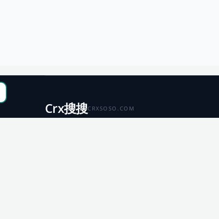
Crx搜搜
CRXSOSO.COM
聚合 Chrome、Edge、Firefox 与 Microsoft 商店资源，
便于搜索、跳转和下载。
Chrome
Edge
扩展商店
扩展商店
Firefox
Microsoft
扩展商店
应用商店