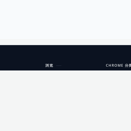
浏览
CHROME 分
每期精选
工具
搜索扩展
沟通
更新日志
开发者工具
友情链接
家居