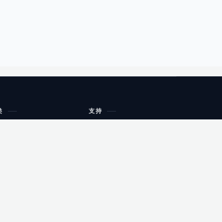
类
支持
工作流程与规划
油小猴
教育
网站地图
购物
健康