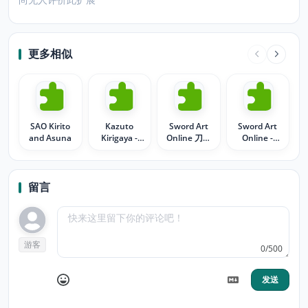
更多相似
SAO Kirito
Kazuto
Sword Art
Sword Art
and Asuna
Kirigaya -
Online 刀剑
Online -
The Kirito -
神域 (SAO) -
Kirito X
SAO
Eugeo Kirito
Asuna
留言
游客
0/500
发送