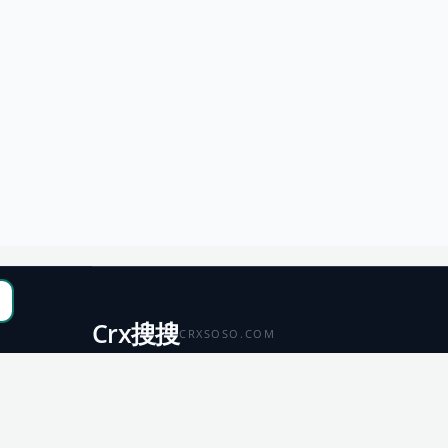
Crx搜搜
CRXSOSO.COM
聚合 Chrome、Edge、Firefox 与 Microsoft 商店资源，
便于搜索、跳转和下载。