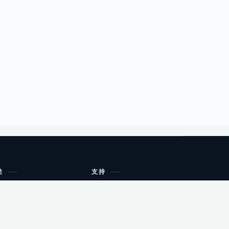
类
支持
工作流程与规划
油小猴
教育
网站地图
购物