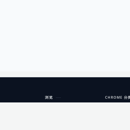
浏览
CHROME 分
每期精选
工具
搜索扩展
沟通
更新日志
开发者工具