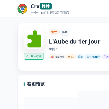
Crx
搜搜
一个牛
的扩展和应用商店
X
官方
风景
L'Aube du 1er Jour
mpj 51
加入收藏
Firefox
0.0
0
1 位用户
2.
截图预览