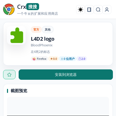
Crx
搜搜
一个牛
的扩展和应用商店
X
官方
其他
L4D2 logo
BloodPhoenix
左4死2的标志
Firefox
0.0
0 位用户
2.0
安装到浏览器
截图预览