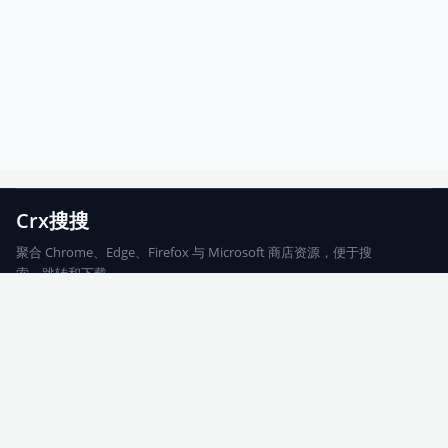
Crx搜搜
聚合 Chrome、Edge、Firefox 与 Microsoft 商店资源，便于搜
索、跳转和下载。
Chrome
Edge
Firefox
Microsoft
搜索
每期精选
更新日志
友情链接
© 2026 CRX搜搜
网站地图
友情链接