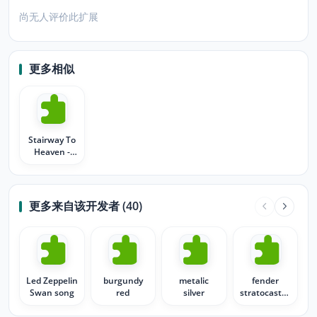
尚无人评价此扩展
更多相似
Stairway To
Heaven -
Led Zeppelin
更多来自该开发者 (40)
Led Zeppelin
burgundy
metalic
fender
Swan song
red
silver
stratocaster
1952 1974
2000