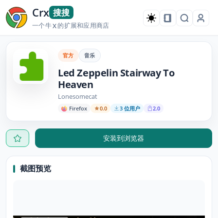
Crx
搜搜
一个牛
的扩展和应用商店
X
官方
音乐
Led Zeppelin Stairway To
Heaven
Lonesomecat
Firefox
0.0
3 位用户
2.0
安装到浏览器
截图预览