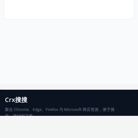
Crx搜搜
聚合 Chrome、Edge、Firefox 与 Microsoft 商店资源，便于搜
索、跳转和下载。
Chrome
Edge