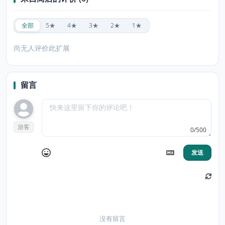
全部
5★
4★
3★
2★
1★
尚无人评价此扩展
留言
游客
0/500
发送
没有留言