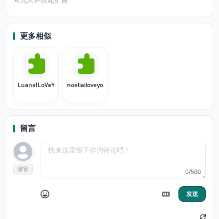
更多相似
LuanaILoVeYOU
noeliailoveyou0.0
留言
游客
0/500
发送