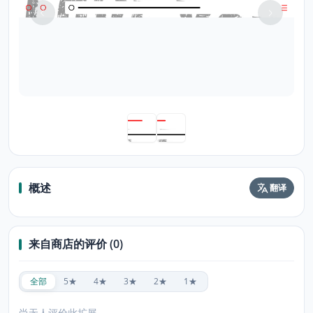
概述
翻译
来自商店的评价 (0)
全部
5★
4★
3★
2★
1★
尚无人评价此扩展