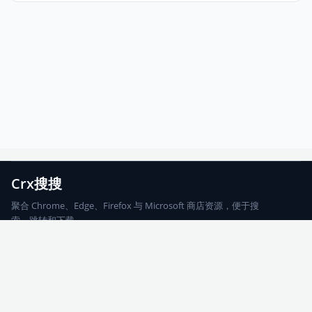
Crx搜搜
聚合 Chrome、Edge、Firefox 与 Microsoft 商店资源，便于搜
索、跳转和下载。
Chrome
Edge
Firefox
Microsoft
搜索
每期精选
更新日志
友情链接