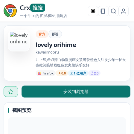
Crx
搜搜
一个牛
的扩展和应用商店
X
官方
影视
lovely orihime
kawaiimooru
井上织姬<3漂白动漫漫画女孩可爱橙色头红发少年一护女
孩微笑眼睛粉红色发夹脸快乐友好
Firefox
0.0
1 位用户
2.0
安装到浏览器
截图预览