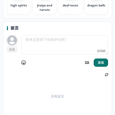
high spirits
jiraiya and
deaf-mute
dragon balls
naruto
留言
游客
0/500
发送
没有留言