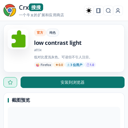
Crx
搜搜
一个牛
的扩展和应用商店
X
官方
纯色
low contrast light
attix
低对比度浅灰色。可读但不引人注目。
Firefox
0.0
3 位用户
1.0
安装到浏览器
截图预览