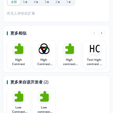
全部
5★
4★
3★
2★
1★
尚无人评价此扩展
更多相似
High
High
High
Text high-
Contrast
Contrast
contrast
contrast &
Toggle
color
Fix light font
更多来自该开发者 (2)
Low
Low
Contrast
contrast