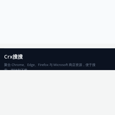
Crx搜搜
聚合 Chrome、Edge、Firefox 与 Microsoft 商店资源，便于搜
索、跳转和下载。
Chrome
Edge
Firefox
Microsoft
搜索
每期精选
更新日志
友情链接
© 2026 CRX搜搜
网站地图
友情链接