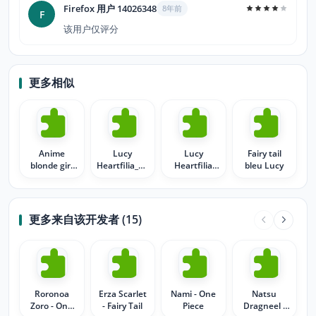
Firefox 用户 14026348
8年前
F
该用户仅评分
更多相似
Anime
Lucy
Lucy
Fairy tail
blonde girl
Heartfilia_Fairy
Heartfilia
bleu Lucy
Lucy
Tail
Fairy Tail
Heartfilia of
Fairy Tail
更多来自该开发者 (15)
Roronoa
Erza Scarlet
Nami - One
Natsu
Zoro - One
- Fairy Tail
Piece
Dragneel -