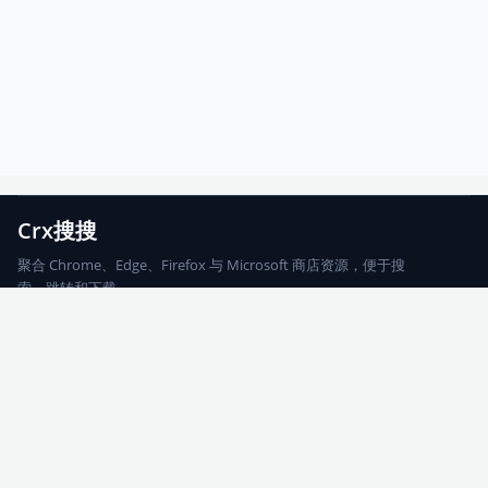
Crx搜搜
聚合 Chrome、Edge、Firefox 与 Microsoft 商店资源，便于搜
索、跳转和下载。
Chrome
Edge
Firefox
Microsoft
搜索
每期精选
更新日志
友情链接
© 2026 CRX搜搜
网站地图
友情链接