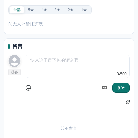
全部
5★
4★
3★
2★
1★
尚无人评价此扩展
留言
游客
0/500
发送
没有留言