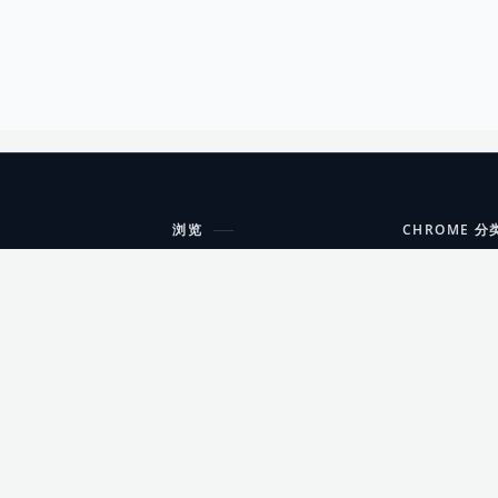
浏览
CHROME 分
每期精选
工具
搜索扩展
沟通
更新日志
开发者工具
友情链接
家居