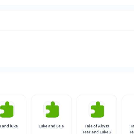
e and luke
Luke and Leia
Tale of Abyss
Ta
Tear and Luke 2
Te