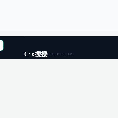
Crx搜搜
CRXSOSO.COM
聚合 Chrome、Edge、Firefox 与 Microsoft 商店资源，
便于搜索、跳转和下载。
Chrome
Edge
扩展商店
扩展商店
Firefox
Microsoft
扩展商店
应用商店
© 2026 CRX搜搜