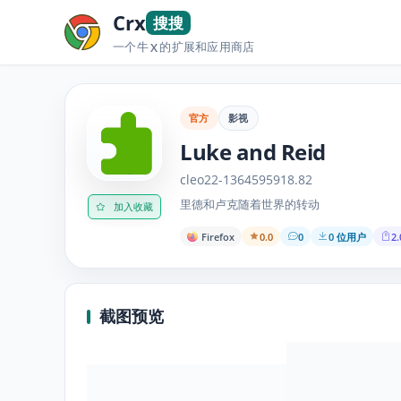
Crx
搜搜
一个牛
的扩展和应用商店
X
官方
影视
Luke and Reid
cleo22-1364595918.82
里德和卢克随着世界的转动
加入收藏
Firefox
0.0
0
0 位用户
2.
截图预览