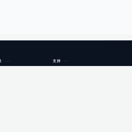
类
支持
工作流程与规划
油小猴
教育
网站地图
购物
健康
网站地图
友情链接