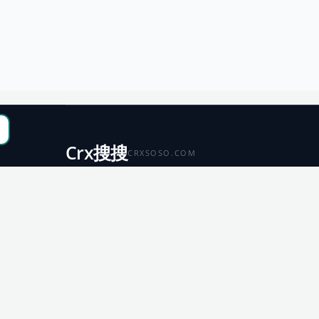
Crx搜搜
CRXSOSO.COM
聚合 Chrome、Edge、Firefox 与 Microsoft 商店资源，
便于搜索、跳转和下载。
Chrome
Edge
扩展商店
扩展商店
Firefox
Microsoft
扩展商店
应用商店