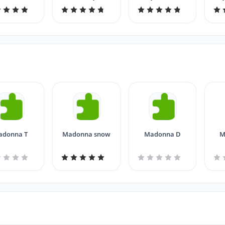
MaDonna
adonna T
Madonna snow
Madonna D
M