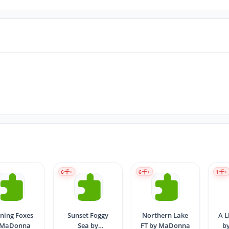
6
千+
6
千+
1
千+
ning Foxes
Sunset Foggy
Northern Lake
A L
 MaDonna
Sea by
FT by MaDonna
b