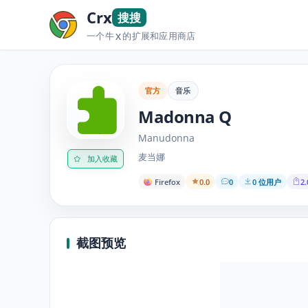
Crx
搜搜
一个牛
的扩展和应用商店
X
官方
音乐
Madonna Q
Manudonna
麦当娜
加入收藏
Firefox
0.0
0
0 位用户
2.
截图预览