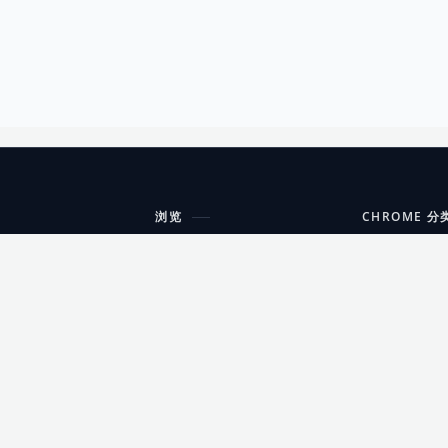
浏览
CHROME 分
每期精选
工具
搜索扩展
沟通
更新日志
开发者工具
友情链接
家居