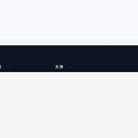
类
支持
工作流程与规划
油小猴
教育
网站地图
购物
健康