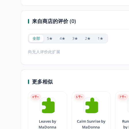
来自商店的评价 (0)
全部
5★
4★
3★
2★
1★
尚无人评价此扩展
更多相似
4
千+
5
千+
7
千+
Leaves by
Calm Sunrise by
Run
MaDonna
MaDonna
by