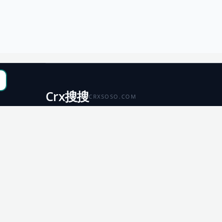
Crx搜搜
CRXSOSO.COM
聚合 Chrome、Edge、Firefox 与 Microsoft 商店资源，
便于搜索、跳转和下载。
Chrome
Edge
扩展商店
扩展商店
Firefox
Microsoft
扩展商店
应用商店
© 2026 CRX搜搜