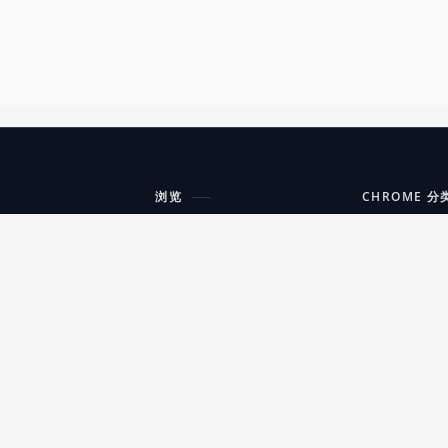
浏览
CHROME 分
每期精选
工具
搜索扩展
沟通
更新日志
开发者工具
友情链接
家居