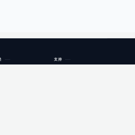
类
支持
工作流程与规划
油小猴
教育
网站地图
购物
健康
网站地图
友情链接