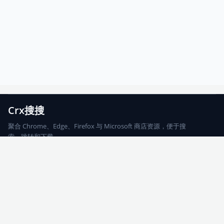
Crx搜搜
聚合 Chrome、Edge、Firefox 与 Microsoft 商店资源，便于搜
索、跳转和下载。
Chrome
Edge
Firefox
Microsoft
搜索
每期精选
更新日志
友情链接
© 2026 CRX搜搜
网站地图
友情链接