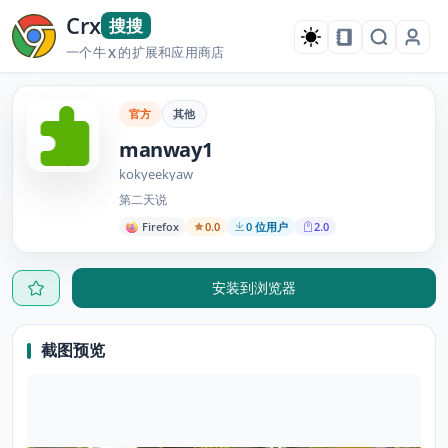
Crx
搜搜
一个牛
的扩展和应用商店
X
官方
其他
manway1
kokyeekyaw
第二天说
Firefox
0.0
0 位用户
2.0
安装到浏览器
截图预览