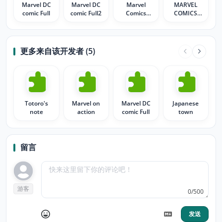
Marvel DC
Marvel DC
Marvel
MARVEL
comic Full
comic Full2
Comics
COMICS
Avengers
COVERS
更多来自该开发者 (5)
Totoro's
Marvel on
Marvel DC
Japanese
note
action
comic Full
town
留言
游客
0/500
发送