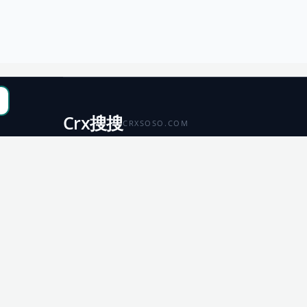
Crx搜搜
CRXSOSO.COM
聚合 Chrome、Edge、Firefox 与 Microsoft 商店资源，
便于搜索、跳转和下载。
Chrome
Edge
扩展商店
扩展商店
Firefox
Microsoft
扩展商店
应用商店
© 2026 CRX搜搜