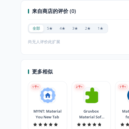
来自商店的评价 (0)
全部
5★
4★
3★
2★
1★
尚无人评价此扩展
更多相似
1
千+
2
千+
1
千+
MYNT: Material
Gruvbox
Mat
You New Tab
Material Soft
f
Theme