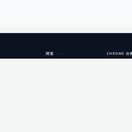
浏览
CHROME 分
每期精选
工具
搜索扩展
沟通
更新日志
开发者工具
友情链接
家居