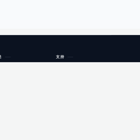
类
支持
工作流程与规划
油小猴
教育
网站地图
购物
健康
网站地图
友情链接