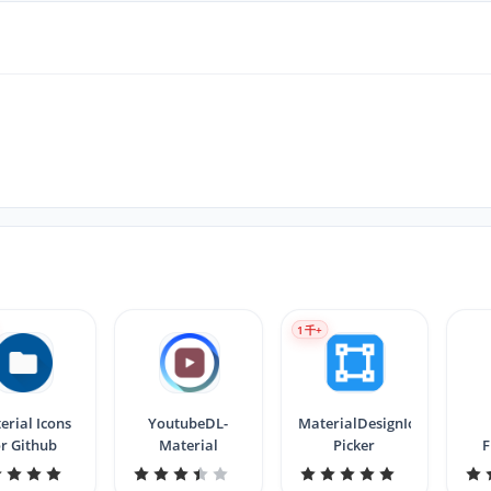
1
千+
erial Icons
YoutubeDL-
MaterialDesignIcons
or Github
Material
Picker
F