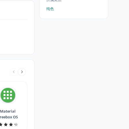
纯色
Material
reebox OS