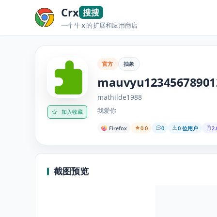
Crx
搜搜
一个牛
的扩展和应用商店
X
官方
抽象
mauvyu12345678901
mathilde1988
我爱你
加入收藏
Firefox
0.0
0
0 位用户
2.
截图预览