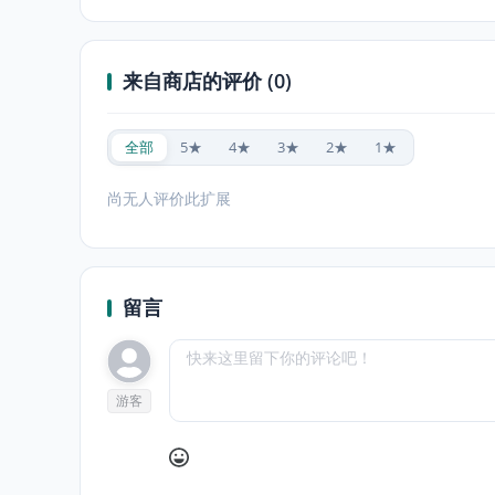
来自商店的评价 (0)
全部
5★
4★
3★
2★
1★
尚无人评价此扩展
留言
游客