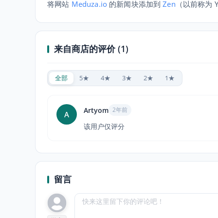
将网站
Meduza.io
的新闻块添加到
Zen
（以前称为 Y
来自商店的评价 (1)
全部
5★
4★
3★
2★
1★
Artyom
2年前
A
该用户仅评分
留言