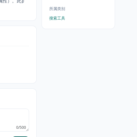
术属性）。此扩
所属类别
搜索工具
0/500