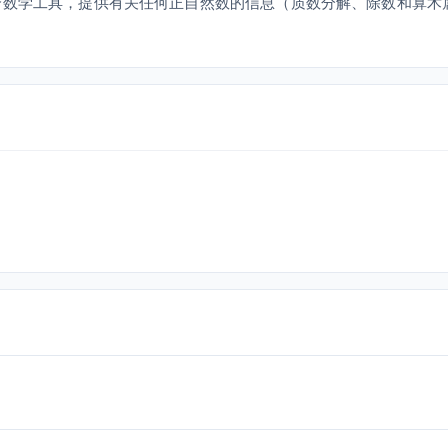
，这是一个数学工具，提供有关任何正自然数的信息（质数分解、除数和算