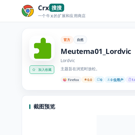
Crx
搜搜
一个牛
的扩展和应用商店
X
官方
自然
Meutema01_Lordvic
Lordvic
主题旨在浏览时放松。
加入收藏
Firefox
0.0
0
0 位用户
1.
截图预览