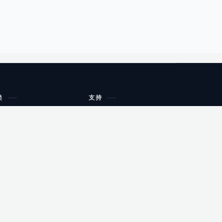
类
支持
工作流程与规划
油小猴
教育
网站地图
购物
健康
网站地图
友情链接