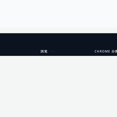
浏览
CHROME 分
每期精选
工具
搜索扩展
沟通
更新日志
开发者工具
友情链接
家居