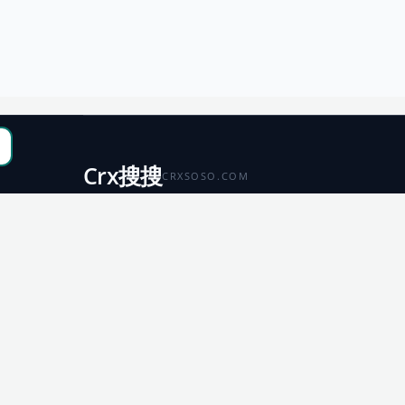
Crx搜搜
CRXSOSO.COM
聚合 Chrome、Edge、Firefox 与 Microsoft 商店资源，
便于搜索、跳转和下载。
Chrome
Edge
扩展商店
扩展商店
Firefox
Microsoft
扩展商店
应用商店
© 2026 CRX搜搜