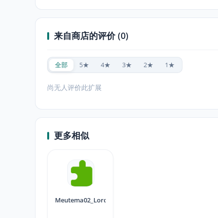
来自商店的评价 (0)
全部
5★
4★
3★
2★
1★
尚无人评价此扩展
更多相似
Meutema02_Lordvic